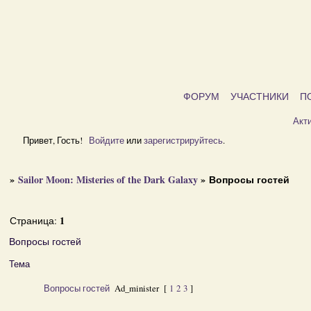
ФОРУМ
УЧАСТНИКИ
П
Акт
Привет, Гость!
Войдите
или
зарегистрируйтесь
.
»
Sailor Moon: Misteries of the Dark Galaxy
»
Вопросы гостей
1
Страница:
Вопросы гостей
Тема
Вопросы гостей
Ad_minister
[
1
2
3
]